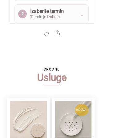
Izaberite termin
⌄
2
Termin je izabran
Share
SRODNE
Usluge
AKCIJA!