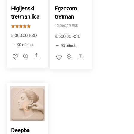
Higijenski
Egzozom
tretman lica
tretman
Originalna
12.000,00
RSD
Ocenjeno
cena
5.000,00
RSD
sa
Trenutna
9.500,00
RSD
5.00
od 5
je
cena
90 minuta
90 minuta
bila:
je:
Share
Share
12.000,00 RSD.
9.500,00 RSD.
Deepba