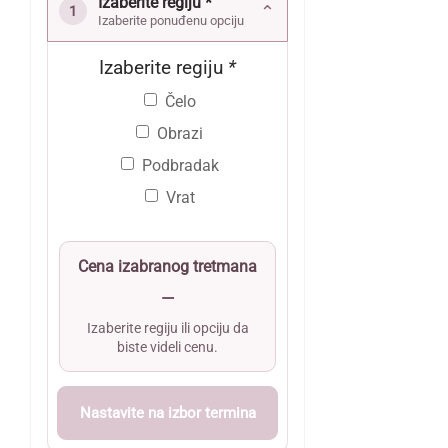
Izaberite regiju *
⌄
1
Izaberite ponuđenu opciju
Izaberite regiju
*
Čelo
Obrazi
Podbradak
Vrat
Cena izabranog tretmana
—
Izaberite regiju ili opciju da
biste videli cenu.
Nastavite na izbor termina