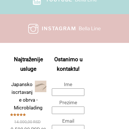
INSTAGRAM
Bella Line
Najtraženije
Ostanimo u
usluge
kontaktu!
Japansko
Ime
iscrtavanj
e obrva -
Prezime
Microblading
Ocenjeno
Email
14.000,00
RSD
sa
5.00
od
5
Originalna
Trenutna