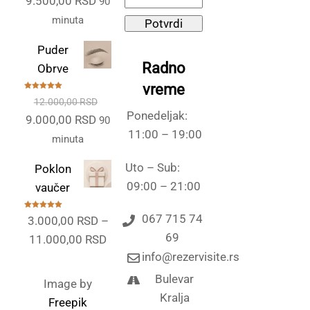
9.500,00
RSD
90
cena
cena
minuta
Potvrdi
je
je:
Puder
bila:
9.500,00 RSD.
Radno
Obrve
14.000,00 RSD.
vreme
Ocenjeno
12.000,00
RSD
sa
5.00
od
5
Ponedeljak:
Originalna
Trenutna
9.000,00
RSD
90
11:00 – 19:00
cena
cena
minuta
je
je:
Uto – Sub:
Poklon
bila:
9.000,00 RSD.
09:00 – 21:00
vaučer
12.000,00 RSD.
Ocenjeno
067 715 74
3.000,00
RSD
–
sa
5.00
od
5
69
Raspon
11.000,00
RSD
info@rezervisite.rs
cena:
od
Bulevar
Image by
3.000,00 RSD
Kralja
Freepik