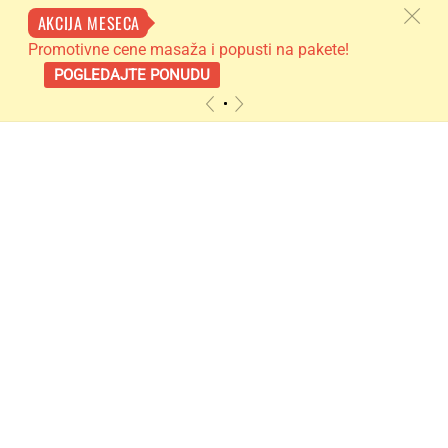
c
AKCIJA MESECA
Promotivne cene masaža i popusti na pakete!
POGLEDAJTE PONUDU
«
»
Skip
to
content