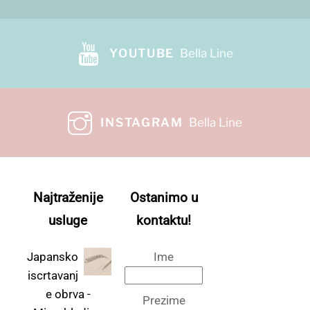
YOUTUBE
Bella Line
INSTAGRAM
Bella Line
Najtraženije
Ostanimo u
usluge
kontaktu!
Japansko
Ime
iscrtavanj
e obrva -
Prezime