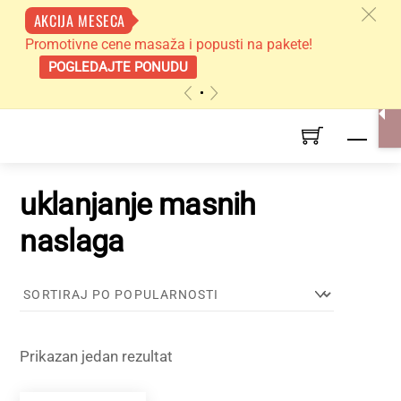
c
AKCIJA MESECA
Promotivne cene masaža i popusti na pakete!
POGLEDAJTE PONUDU
«
»
Skip
Men
to
content
uklanjanje masnih
naslaga
Prikazan jedan rezultat