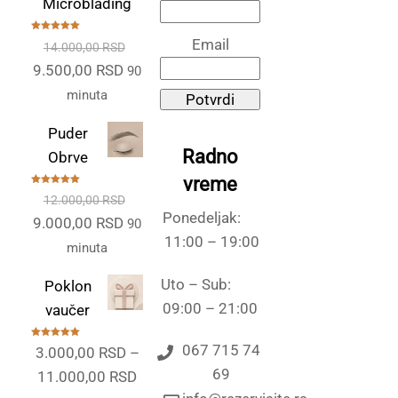
Microblading
Ocenjeno
Email
14.000,00
RSD
sa
5.00
od
5
Originalna
Trenutna
9.500,00
RSD
90
cena
cena
minuta
Potvrdi
je
je:
Puder
bila:
9.500,00 RSD.
Radno
Obrve
14.000,00 RSD.
vreme
Ocenjeno
12.000,00
RSD
sa
5.00
od
5
Ponedeljak:
Originalna
Trenutna
9.000,00
RSD
90
11:00 – 19:00
cena
cena
minuta
je
je:
Uto – Sub:
Poklon
bila:
9.000,00 RSD.
09:00 – 21:00
vaučer
12.000,00 RSD.
Ocenjeno
067 715 74
3.000,00
RSD
–
sa
5.00
od
5
69
Raspon
11.000,00
RSD