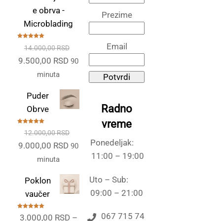
e obrva -
Prezime
Microblading
Ocenjeno
Email
14.000,00
RSD
sa
5.00
od
5
Originalna
Trenutna
9.500,00
RSD
90
cena
cena
minuta
Potvrdi
je
je:
Puder
bila:
9.500,00 RSD.
Radno
Obrve
14.000,00 RSD.
vreme
Ocenjeno
12.000,00
RSD
sa
5.00
od
5
Ponedeljak:
Originalna
Trenutna
9.000,00
RSD
90
11:00 – 19:00
cena
cena
minuta
je
je:
Uto – Sub:
Poklon
bila:
9.000,00 RSD.
09:00 – 21:00
vaučer
12.000,00 RSD.
Ocenjeno
067 715 74
3.000,00
RSD
–
sa
5.00
od