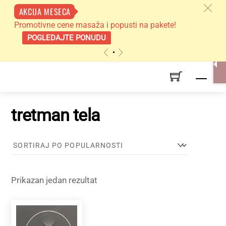
c
AKCIJA MESECA
Promotivne cene masaža i popusti na pakete!
POGLEDAJTE PONUDU
«
»
Skip
Men
to
content
tretman tela
Prikazan jedan rezultat