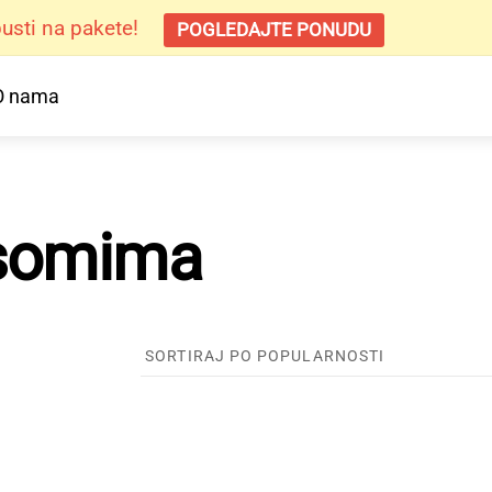
sti na pakete!
POGLEDAJTE PONUDU
O nama
osomima