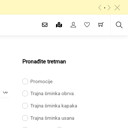
«
»
c
Sea
Pronađite tretman
Promocije
Trajna šminka obrva
Trajna šminka kapaka
Trajna šminka usana