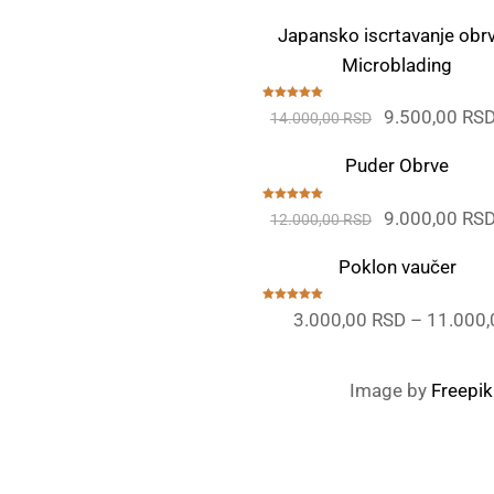
Japansko iscrtavanje obrv
Microblading
Ocenjeno
Originalna
9.500,00
RS
14.000,00
RSD
sa
5.00
od
5
cena
Puder Obrve
je
bila:
Ocenjeno
Originalna
9.000,00
RS
12.000,00
RSD
sa
5.00
od
14.000,00 RS
5
cena
Poklon vaučer
je
bila:
Ocenjeno
3.000,00
RSD
–
11.000
sa
5.00
od
12.000,00 RS
5
Image by
Freepik