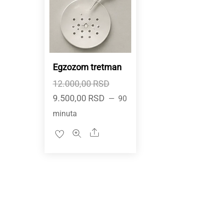
Egzozom tretman
Originalna
12.000,00
RSD
Trenutna
cena
9.500,00
RSD
90
cena
je
minuta
je:
bila:
Share
9.500,00 RSD.
12.000,00 RSD.