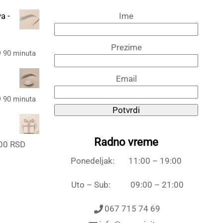
a -
Ime
Prezime
Trenutna
D
90 minuta
cena
Email
je:
9.500,00 RSD.
Trenutna
D
90 minuta
D.
Potvrdi
cena
je:
9.000,00 RSD.
Radno vreme
Raspon
,00
RSD
D.
cena:
Ponedeljak: 11:00 – 19:00
od
3.000,00 RSD
Uto – Sub: 09:00 – 21:00
do
067 715 74 69
11.000,00 RSD