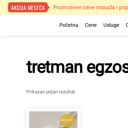
AKCIJA MESECA
Promotivne cene masaža i popu
Skip
Menu
Početna
Cene
Usluge
to
content
tretman egz
Prikazan jedan rezultat
AKCIJA!