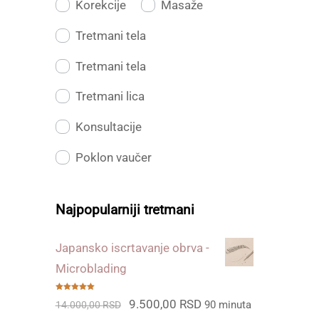
Korekcije
Masaže
Tretmani tela
Tretmani tela
Tretmani lica
Konsultacije
Poklon vaučer
Najpopularniji tretmani
Japansko iscrtavanje obrva -
Microblading
Ocenjeno
Originalna
Trenutna
9.500,00
RSD
90 minuta
14.000,00
RSD
sa
5.00
od
5