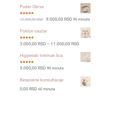
cena
cena
Puder Obrve
je
je:
bila:
9.500,00 RSD.
Ocenjeno
Originalna
Trenutna
9.000,00
RSD
90 minuta
12.000,00
RSD
sa
5.00
od
5
14.000,00 RSD.
cena
cena
Poklon vaučer
je
je:
bila:
9.000,00 RSD.
Ocenjeno
Raspon
3.000,00
RSD
–
11.000,00
RSD
sa
5.00
od
5
12.000,00 RSD.
cena:
Higijenski tretman lica
od
3.000,00 RSD
Ocenjeno
5.000,00
RSD
90 minuta
sa
5.00
od
5
do
Besplatne konsultacije
11.000,00 RSD
0,00
RSD
60 minuta