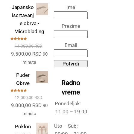
Japansko
Ime
iscrtavanj
e obrva -
Prezime
Microblading
Ocenjeno
Email
14.000,00
RSD
sa
5.00
od
5
Originalna
Trenutna
9.500,00
RSD
90
cena
cena
minuta
Potvrdi
je
je:
Puder
bila:
9.500,00 RSD.
Radno
Obrve
14.000,00 RSD.
vreme
Ocenjeno
12.000,00
RSD
sa
5.00
od
5
Ponedeljak:
Originalna
Trenutna
9.000,00
RSD
90
11:00 – 19:00
cena
cena
minuta
je
je:
Uto – Sub:
Poklon
bila:
9.000,00 RSD.
09:00 – 21:00