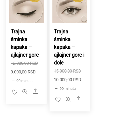
Trajna
Trajna
šminka
šminka
kapaka –
kapaka –
ajlajner gore
ajlajner gore i
dole
Originalna
12.000,00
RSD
Originalna
15.000,00
RSD
Trenutna
cena
9.000,00
RSD
Trenutna
cena
10.000,00
RSD
cena
je
90 minuta
cena
je
je:
bila:
90 minuta
Share
je:
bila:
9.000,00 RSD.
12.000,00 RSD.
Share
10.000,00 RSD.
15.000,00 RSD.