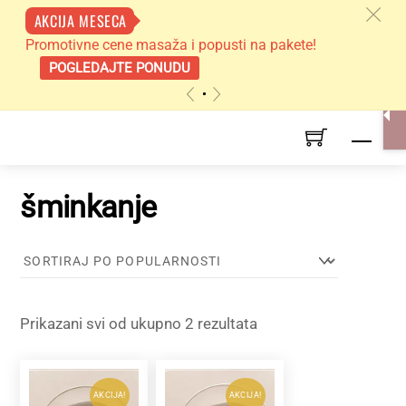
c
AKCIJA MESECA
Promotivne cene masaža i popusti na pakete!
POGLEDAJTE PONUDU
«
»
Skip
Men
to
content
šminkanje
Sortirano
Prikazani svi od ukupno 2 rezultata
po
popularnosti
AKCIJA!
AKCIJA!