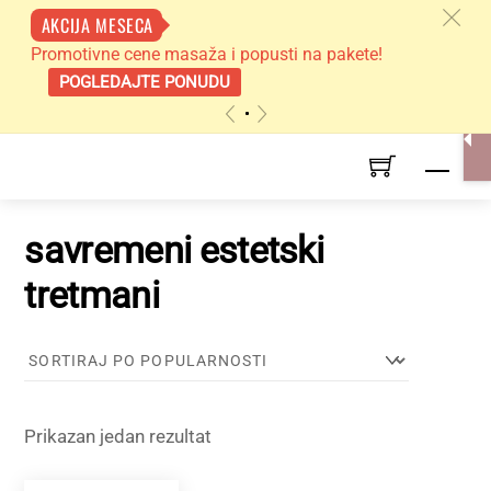
c
AKCIJA MESECA
Promotivne cene masaža i popusti na pakete!
POGLEDAJTE PONUDU
«
»
Skip
Men
to
content
savremeni estetski
tretmani
Prikazan jedan rezultat