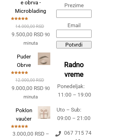
e obrva -
Prezime
Microblading
Ocenjeno
Email
14.000,00
RSD
sa
5.00
od
5
Originalna
Trenutna
9.500,00
RSD
90
cena
cena
minuta
Potvrdi
je
je:
Puder
bila:
9.500,00 RSD.
Radno
Obrve
14.000,00 RSD.
vreme
Ocenjeno
12.000,00
RSD
sa
5.00
od
5
Ponedeljak:
Originalna
Trenutna
9.000,00
RSD
90
11:00 – 19:00
cena
cena
minuta
je
je:
Uto – Sub:
Poklon
bila:
9.000,00 RSD.
09:00 – 21:00
vaučer
12.000,00 RSD.
Ocenjeno
067 715 74
3.000,00
RSD
–
sa
5.00
od
5