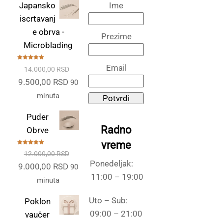
Japansko
Ime
iscrtavanj
e obrva -
Prezime
Microblading
Ocenjeno
Email
14.000,00
RSD
sa
5.00
od
5
Originalna
Trenutna
9.500,00
RSD
90
cena
cena
minuta
Potvrdi
je
je:
Puder
bila:
9.500,00 RSD.
Radno
Obrve
14.000,00 RSD.
vreme
Ocenjeno
12.000,00
RSD
sa
5.00
od
5
Ponedeljak:
Originalna
Trenutna
9.000,00
RSD
90
11:00 – 19:00
cena
cena
minuta
je
je:
Uto – Sub:
Poklon
bila:
9.000,00 RSD.
09:00 – 21:00
vaučer
12.000,00 RSD.