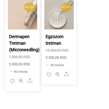
popularnosti
AKCIJA!
AKCIJA!
Dermapen
Egzozom
Tretman
tretman
(Microneedling)
Originalna
12.000,00
RSD
Originalna
7.000,00
RSD
Trenutna
cena
9.500,00
RSD
Trenutna
cena
5.000,00
RSD
cena
je
90 minuta
cena
je
90 minuta
je:
bila:
Share
je:
bila:
9.500,00 RSD.
12.000,00 RSD.
Share
5.000,00 RSD.
7.000,00 RSD.