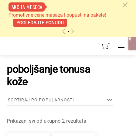
c
AKCIJA MESECA
Promotivne cene masaža i popusti na pakete!
POGLEDAJTE PONUDU
«
»
Skip
Men
to
content
poboljšanje tonusa
kože
Sortirano
Prikazani svi od ukupno 2 rezultata
po