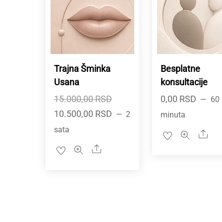
Trajna Šminka
Besplatne
Usana
konsultacije
Originalna
15.000,00
RSD
0,00
RSD
60
Trenutna
cena
10.500,00
RSD
2
minuta
cena
je
sata
Sha
je:
bila:
Share
10.500,00 RSD.
15.000,00 RSD.