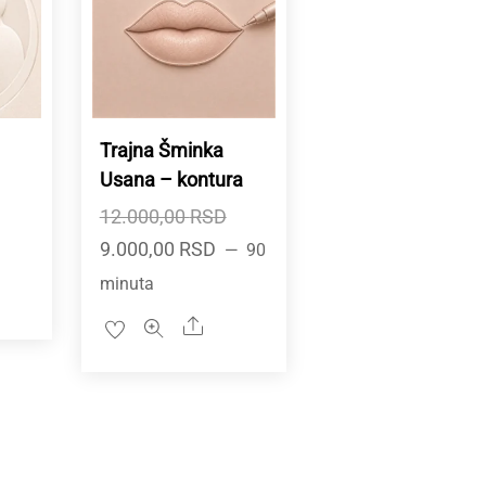
Trajna Šminka
Usana – kontura
Originalna
12.000,00
RSD
Trenutna
cena
9.000,00
RSD
90
cena
je
minuta
re
je:
bila:
Share
9.000,00 RSD.
12.000,00 RSD.