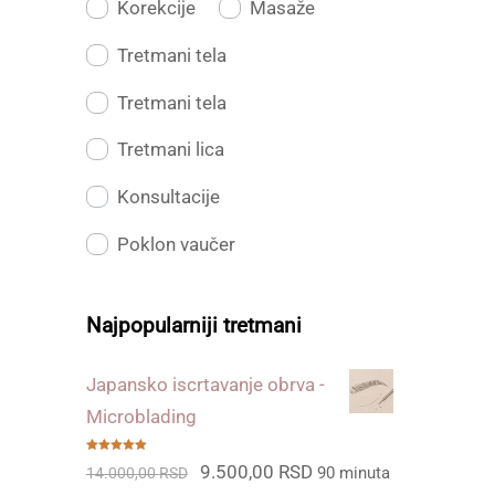
Korekcije
Masaže
Tretmani tela
Tretmani tela
Tretmani lica
Konsultacije
Poklon vaučer
Najpopularniji tretmani
Japansko iscrtavanje obrva -
Microblading
Ocenjeno
Originalna
Trenutna
9.500,00
RSD
90 minuta
14.000,00
RSD
sa
5.00
od
5