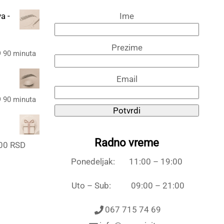
a -
Ime
Prezime
Trenutna
D
90 minuta
cena
Email
je:
9.500,00 RSD.
Trenutna
D
90 minuta
D.
Potvrdi
cena
je:
9.000,00 RSD.
Radno vreme
Raspon
,00
RSD
D.
cena:
Ponedeljak: 11:00 – 19:00
od
3.000,00 RSD
Uto – Sub: 09:00 – 21:00
do
067 715 74 69
11.000,00 RSD