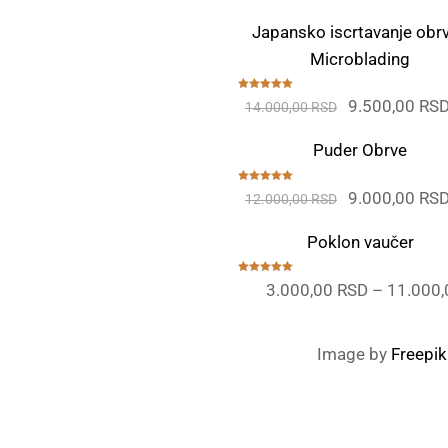
Japansko iscrtavanje obrv
Microblading
Ocenjeno
Originalna
9.500,00
RS
14.000,00
RSD
sa
5.00
od
5
cena
Puder Obrve
je
bila:
Ocenjeno
Originalna
9.000,00
RS
12.000,00
RSD
sa
5.00
od
14.000,00 RS
5
cena
Poklon vaučer
je
bila:
Ocenjeno
3.000,00
RSD
–
11.000
sa
5.00
od
12.000,00 RS
5
Image by
Freepik