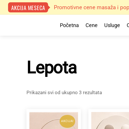
AKCIJA MESECA
Promotivne cene masaža i popu
Skip
Menu
Početna
Cene
Usluge
to
content
Lepota
Sortirano
Prikazani svi od ukupno 3 rezultata
po
popularnost
AKCIJA!