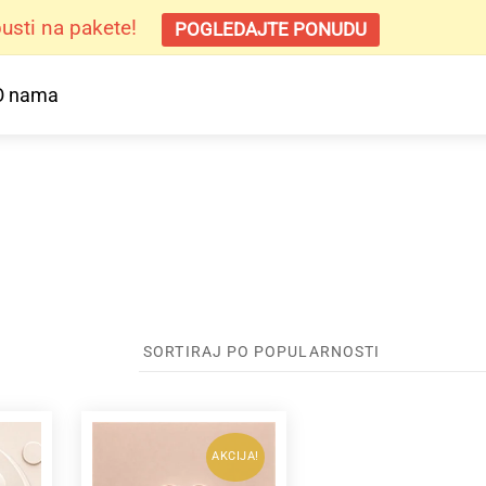
sti na pakete!
POGLEDAJTE PONUDU
O nama
i
AKCIJA!