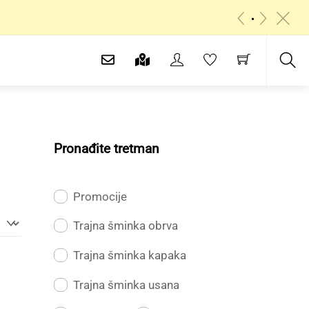
«
»
c
Sea
Pronađite tretman
Promocije
Trajna šminka obrva
Trajna šminka kapaka
Trajna šminka usana