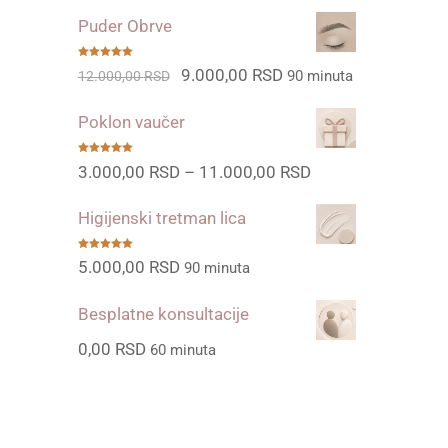
cena
cena
Puder Obrve
je
je:
bila:
9.500,00 RSD.
Ocenjeno
Originalna
Trenutna
9.000,00
RSD
90 minuta
12.000,00
RSD
sa
5.00
od
5
14.000,00 RSD.
cena
cena
Poklon vaučer
je
je:
bila:
9.000,00 RSD.
Ocenjeno
Raspon
3.000,00
RSD
–
11.000,00
RSD
sa
5.00
od
5
12.000,00 RSD.
cena:
Higijenski tretman lica
od
3.000,00 RSD
Ocenjeno
5.000,00
RSD
90 minuta
sa
5.00
od
5
do
Besplatne konsultacije
11.000,00 RSD
0,00
RSD
60 minuta