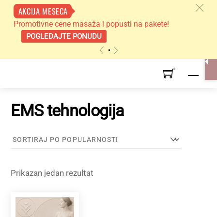
c
AKCIJA MESECA
Promotivne cene masaža i popusti na pakete!
POGLEDAJTE PONUDU
«
»
Skip
Men
to
content
EMS tehnologija
Prikazan jedan rezultat