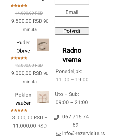
Ocenjeno
Email
14.000,00
RSD
sa
5.00
od
5
Originalna
Trenutna
9.500,00
RSD
90
cena
cena
minuta
Potvrdi
je
je:
Puder
bila:
9.500,00 RSD.
Radno
Obrve
14.000,00 RSD.
vreme
Ocenjeno
12.000,00
RSD
sa
5.00
od
5
Ponedeljak:
Originalna
Trenutna
9.000,00
RSD
90
11:00 – 19:00
cena
cena
minuta
je
je:
Uto – Sub:
Poklon
bila:
9.000,00 RSD.
09:00 – 21:00
vaučer
12.000,00 RSD.
Ocenjeno
067 715 74
3.000,00
RSD
–
sa
5.00
od
5
69
Raspon
11.000,00
RSD
info@rezervisite.rs
cena: