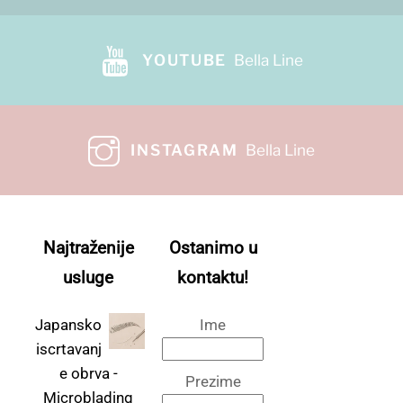
YOUTUBE
Bella Line
INSTAGRAM
Bella Line
Najtraženije
Ostanimo u
usluge
kontaktu!
Japansko
Ime
iscrtavanj
e obrva -
Prezime
Microblading