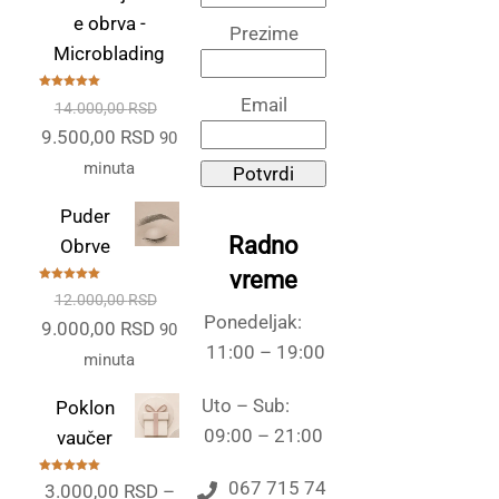
e obrva -
Prezime
Microblading
Ocenjeno
Email
14.000,00
RSD
sa
5.00
od
5
Originalna
Trenutna
9.500,00
RSD
90
cena
cena
minuta
Potvrdi
je
je:
Puder
bila:
9.500,00 RSD.
Radno
Obrve
14.000,00 RSD.
vreme
Ocenjeno
12.000,00
RSD
sa
5.00
od
5
Ponedeljak:
Originalna
Trenutna
9.000,00
RSD
90
11:00 – 19:00
cena
cena
minuta
je
je:
Uto – Sub:
Poklon
bila:
9.000,00 RSD.
09:00 – 21:00
vaučer
12.000,00 RSD.
Ocenjeno
067 715 74
3.000,00
RSD
–
sa
5.00
od