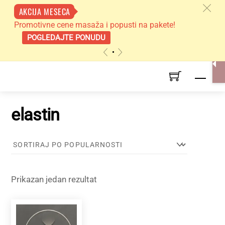
c
AKCIJA MESECA
Promotivne cene masaža i popusti na pakete!
POGLEDAJTE PONUDU
«
»
Skip
Men
to
content
elastin
Prikazan jedan rezultat