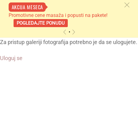
c
AKCIJA MESECA
Promotivne cene masaža i popusti na pakete!
POGLEDAJTE PONUDU
«
»
Skip
Za pristup galeriji fotografija potrebno je da se ulogujete.
to
Uloguj se
content