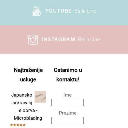
YOUTUBE
Bella Line
INSTAGRAM
Bella Line
Najtraženije
Ostanimo u
usluge
kontaktu!
Japansko
Ime
iscrtavanj
e obrva -
Prezime
Microblading