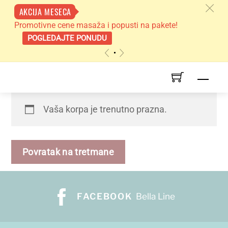
c
AKCIJA MESECA
Promotivne cene masaža i popusti na pakete!
POGLEDAJTE PONUDU
«
»
Skip
Men
to
content
Vaša korpa je trenutno prazna.
Povratak na tretmane
FACEBOOK
Bella Line