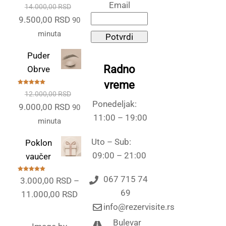
Ocenjeno
Email
14.000,00
RSD
sa
5.00
od
5
Originalna
Trenutna
9.500,00
RSD
90
cena
cena
minuta
Potvrdi
je
je:
Puder
bila:
9.500,00 RSD.
Radno
Obrve
14.000,00 RSD.
vreme
Ocenjeno
12.000,00
RSD
sa
5.00
od
5
Ponedeljak:
Originalna
Trenutna
9.000,00
RSD
90
11:00 – 19:00
cena
cena
minuta
je
je:
Uto – Sub:
Poklon
bila:
9.000,00 RSD.
09:00 – 21:00
vaučer
12.000,00 RSD.
Ocenjeno
067 715 74
3.000,00
RSD
–
sa
5.00
od
5
69
Raspon
11.000,00
RSD
info@rezervisite.rs
cena:
od
Bulevar